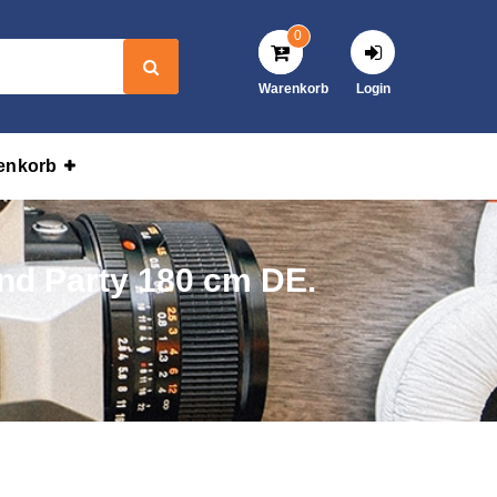
0
Warenkorb
Login
enkorb
and Party 180 cm DE.