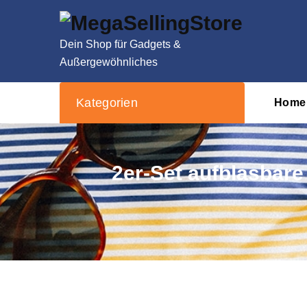
Zum
Inhalt
springen
Dein Shop für Gadgets &
Außergewöhnliches
Kategorien
Home
2er-Set aufblasbare