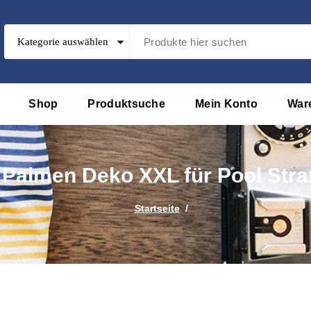
Shop
Produktsuche
Mein Konto
War
 Palmen Deko XXL für Pool Str
Startseite
/