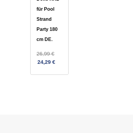
für Pool
Strand
Party 180
cm DE.
26,99
€
24,29
€