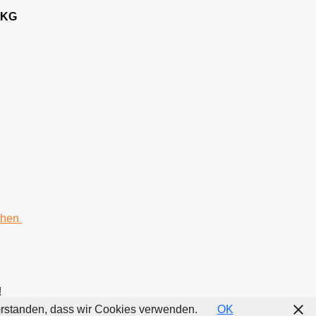
 KG
chen
!
nverstanden, dass wir Cookies verwenden.
OK
re.de