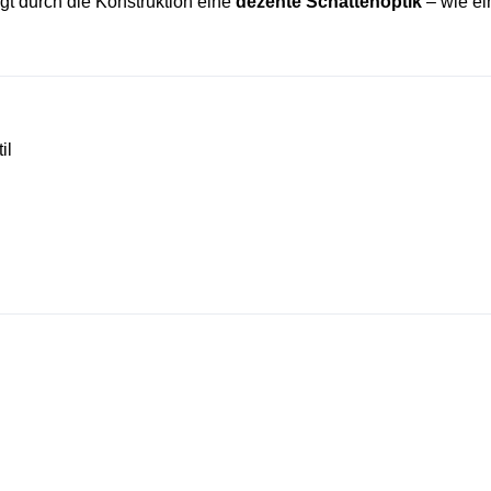
gt durch die Konstruktion eine
dezente Schattenoptik
– wie ei
il