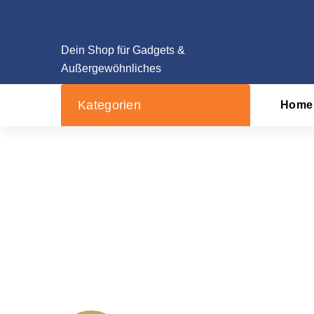
Zum
Inhalt
springen
Dein Shop für Gadgets &
Außergewöhnliches
Kategorien
Home
Wanddeko Auto Sportw
Startseite
/
Pr