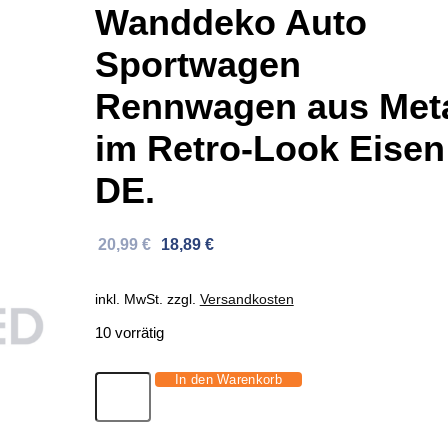
Wanddeko Auto
Sportwagen
Rennwagen aus Meta
im Retro-Look Eisen
DE.
Ursprünglicher
Aktueller
20,99
€
18,89
€
Preis
Preis
war:
ist:
inkl. MwSt.
zzgl.
Versandkosten
32,98 €
20,99 €.
10 vorrätig
In den Warenkorb
Wanddeko
Auto
Sportwagen