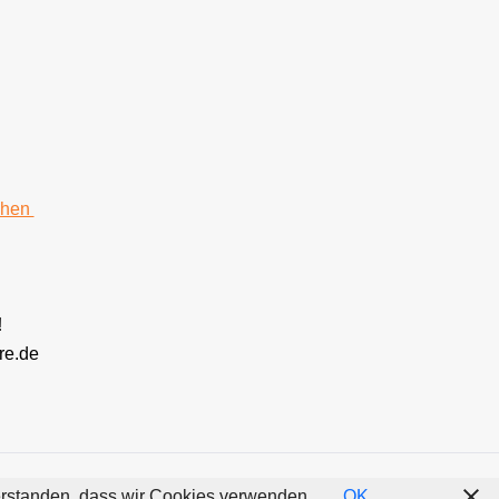
chen
!
re.de
nverstanden, dass wir Cookies verwenden.
OK