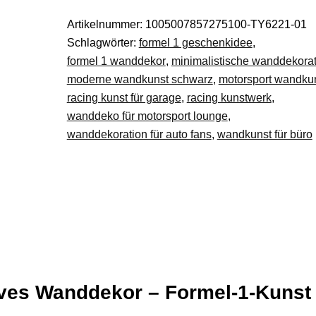
Rennwagen
Artikelnummer:
1005007857275100-TY6221-01
aus
Schlagwörter:
formel 1 geschenkidee
,
Metall
formel 1 wanddekor
,
minimalistische wanddekorat
im
moderne wandkunst schwarz
,
motorsport wandku
Retro-
racing kunst für garage
,
racing kunstwerk
,
Look
wanddeko für motorsport lounge
,
Eisen
wanddekoration für auto fans
,
wandkunst für büro
DE.
Menge
s Wanddekor – Formel-1-Kunst 