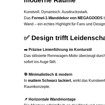
moderne Räume
Kunstvoll. Dynamisch. Ausdrucksstark.
Das
Formel-1-Wanddekor von MEGAGOODS
b
Wand – ein echtes Highlight für Fans und Design
✅
Design trifft Leidenscha
✒️ Präzise Linienführung im Konturstil
Das stilisierte Rennwagen-Motiv überzeugt durc
sofort ins Auge fällt.
🎯 Minimalistisch & modern
In
mattem Schwarz lackiert
, wirkt das Kunstwe
Raumkonzepte.
📌 Horizontale Wandmontage