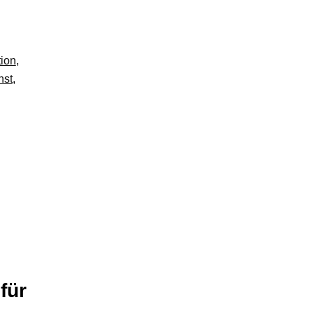
ion
,
nst
,
für