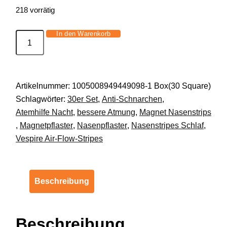
218 vorrätig
In den Warenkorb
Vespire™
Air-
Flow-
Stripes
Artikelnummer:
1005008949449098-1 Box(30 Square)
Magnet
Schlagwörter:
30er Set
,
Anti-Schnarchen
,
Nasenstrips
Atemhilfe Nacht
,
bessere Atmung
,
Magnet Nasenstrips
Magnetische
,
Magnetpflaster
,
Nasenpflaster
,
Nasenstripes Schlaf
,
Nasenpflaster
Vespire Air-Flow-Stripes
[30erSet]
Menge
Beschreibung
Beschreibung