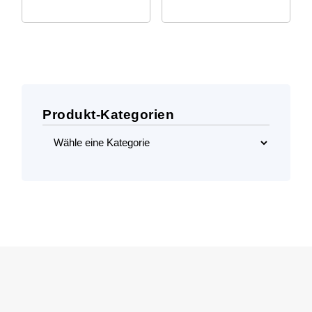
Preis
Preis
Preis
Preis
war:
ist:
war:
ist:
33,82 €
18,99 €.
34,37 €
13,99 €.
Produkt-Kategorien