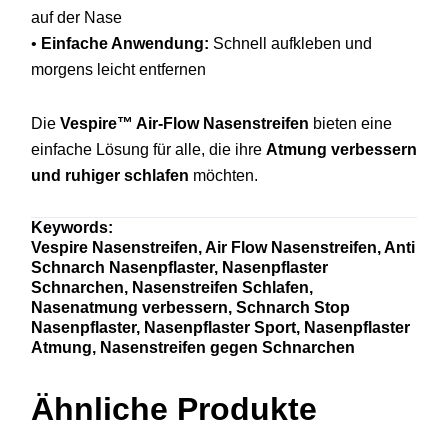
auf
der
Nase
•
Einfache
Anwendung:
Schnell
aufkleben
und
morgens
leicht
entfernen
Die
Vespire™
Air-
Flow
Nasenstreifen
bieten
eine
einfache
Lösung
für
alle,
die
ihre
Atmung
verbessern
und
ruhiger
schlafen
möchten.
Keywords:
Vespire
Nasenstreifen,
Air
Flow
Nasenstreifen,
Anti
Schnarch
Nasenpflaster,
Nasenpflaster
Schnarchen,
Nasenstreifen
Schlafen,
Nasenatmung
verbessern,
Schnarch
Stop
Nasenpflaster,
Nasenpflaster
Sport,
Nasenpflaster
Atmung,
Nasenstreifen
gegen
Schnarchen
Ähnliche Produkte