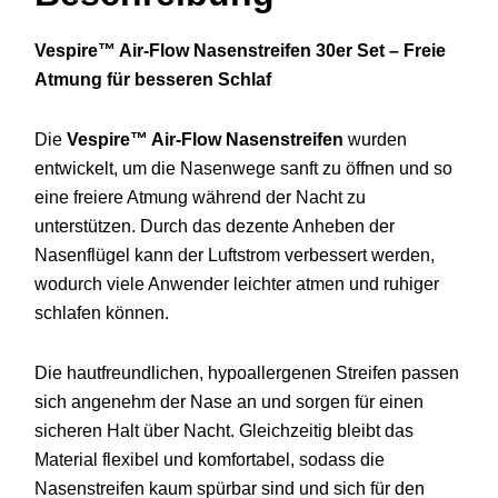
Vespire™
Air-
Flow
Nasenstreifen 30er Set –
Freie
Atmung
für
besseren
Schlaf
Die
Vespire™
Air-
Flow
Nasenstreifen
wurden
entwickelt,
um
die
Nasenwege
sanft
zu
öffnen
und
so
eine
freiere
Atmung
während
der
Nacht
zu
unterstützen.
Durch
das
dezente
Anheben
der
Nasenflügel
kann
der
Luftstrom
verbessert
werden,
wodurch
viele
Anwender
leichter
atmen
und
ruhiger
schlafen
können.
Die
hautfreundlichen,
hypoallergenen
Streifen
passen
sich
angenehm
der
Nase
an
und
sorgen
für
einen
sicheren
Halt
über
Nacht.
Gleichzeitig
bleibt
das
Material
flexibel
und
komfortabel,
sodass
die
Nasenstreifen
kaum
spürbar
sind
und
sich
für
den