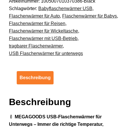
Artikelnummer:
1005007010370386-Black
Baby
Schlagwörter:
Babyflaschenwärmer USB
,
Stillen
Flaschenwärmer für Auto
,
Flaschenwärmer für Babys
,
Reise
Flaschenwärmer für Reisen
,
DE.
Flaschenwärmer für Wickeltasche
,
Menge
Flaschenwärmer mit USB-Betrieb
,
tragbarer Flaschenwärmer
,
USB Flaschenwärmer für unterwegs
Beschreibung
Beschreibung
🍼
MEGAGOODS USB-Flaschenwärmer für
Unterwegs – Immer die richtige Temperatur,