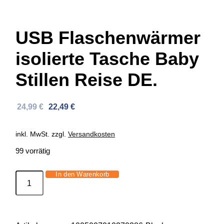
USB Flaschenwärmer
isolierte Tasche Baby
Stillen Reise DE.
Ursprünglicher
Aktueller
24,99
€
22,49
€
Preis
Preis
war:
ist:
inkl. MwSt.
zzgl.
Versandkosten
39,16 €
24,99 €.
99 vorrätig
In den Warenkorb
USB
Flaschenwärmer
isolierte
Tasche