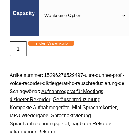
Capacity
In den Warenkorb
Ultra-
Dünner
Profi-
Voice
Artikelnummer:
15296276529497-ultra-dunner-profi-
Recorder
voice-recorder-diktiergerat-hd-rauschreduzierung-de
Diktiergerät
Schlagwörter:
Aufnahmegerät für Meetings
,
HD
diskreter Rekorder
,
Geräuschreduzierung
,
Rauschreduzierung
Kompakte Aufnahmegeräte
,
Mini Sprachrekorder
,
DE.
MP3-Wiedergabe
,
Sprachaktivierung
,
Menge
Sprachaufzeichnungsgerät
,
tragbarer Rekorder
,
ultra-dünner Rekorder