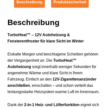
Beschreibung
Produktsicherheit
Beschreibung
TurboHeat™ –
12V
Autoheizung &
Fensterentfroster
für
klare
Sicht
im
Winter
Eiskalte
Morgen
und
beschlagene
Scheiben
gehören
der
Vergangenheit
an.
Die
TurboHeat™
Autoheizung
sorgt
innerhalb
weniger
Sekunden
für
angenehme
Wärme
und
klare
Sicht
in
Ihrem
Fahrzeug.
Einfach
an
den
12V-
Zigarettenanzünder
anschließen
,
einschalten –
und
schon
verteilt
das
leistungsstarke
Heizsystem
warme
Luft
im
Innenraum.
Dank
der
2-
in-
1
Heiz-
und
Lüfterfunktion
eignet
sich