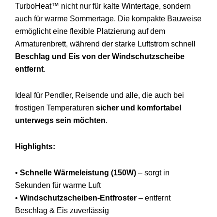
TurboHeat™
nicht
nur
für
kalte
Wintertage,
sondern
auch
für
warme
Sommertage.
Die
kompakte
Bauweise
ermöglicht
eine
flexible
Platzierung
auf
dem
Armaturenbrett,
während
der
starke
Luftstrom
schnell
Beschlag
und
Eis
von
der
Windschutzscheibe
entfernt
.
Ideal
für
Pendler,
Reisende
und
alle,
die
auch
bei
frostigen
Temperaturen
sicher
und
komfortabel
unterwegs
sein
möchten
.
Highlights:
•
Schnelle
Wärmeleistung (
150W)
–
sorgt
in
Sekunden
für
warme
Luft
•
Windschutzscheiben-
Entfroster
–
entfernt
Beschlag &
Eis
zuverlässig