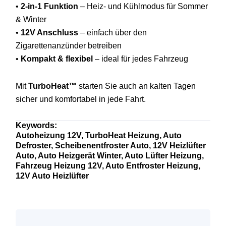
•
2-
in-
1
Funktion
–
Heiz-
und
Kühlmodus
für
Sommer
&
Winter
•
12V
Anschluss
–
einfach
über
den
Zigarettenanzünder
betreiben
•
Kompakt &
flexibel
–
ideal
für
jedes
Fahrzeug
Mit
TurboHeat™
starten
Sie
auch
an
kalten
Tagen
sicher
und
komfortabel
in
jede
Fahrt.
Keywords:
Autoheizung
12V,
TurboHeat
Heizung,
Auto
Defroster,
Scheibenentfroster
Auto,
12V
Heizlüfter
Auto,
Auto
Heizgerät
Winter,
Auto
Lüfter
Heizung,
Fahrzeug
Heizung
12V,
Auto
Entfroster
Heizung,
12V
Auto
Heizlüfter