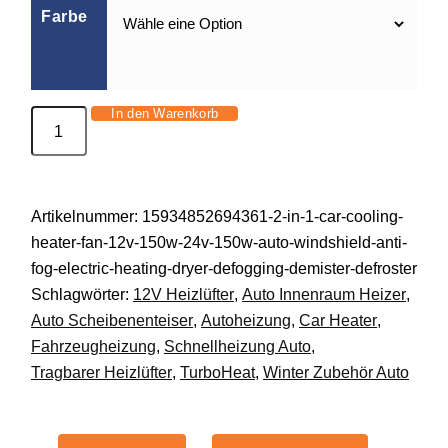
Farbe
In den Warenkorb
TurboHeat™
12V
Auto
Heizung
Artikelnummer:
15934852694361-2-in-1-car-cooling-
–
heater-fan-12v-150w-24v-150w-auto-windshield-anti-
Schnellwärmer
fog-electric-heating-dryer-defogging-demister-defroster
fürs
Schlagwörter:
12V Heizlüfter
,
Auto Innenraum Heizer
,
Auto
Auto Scheibenenteiser
,
Autoheizung
,
Car Heater
,
|
Fahrzeugheizung
,
Schnellheizung Auto
,
Portabler
Tragbarer Heizlüfter
,
TurboHeat
,
Winter Zubehör Auto
Heizlüfter
Menge