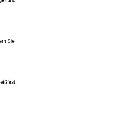
iger und
rn Sie
reißfest