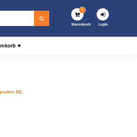
0
Warenkorb
Login
enkorb
hne Cupcakes DE.
Cupcakes DE.