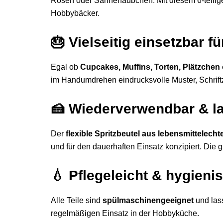
Rosen oder Sahnehäubchen: Mit diesem 6-teiligen
Hobbybäcker.
🎂
Vielseitig einsetzbar f
Egal ob
Cupcakes, Muffins, Torten, Plätzchen
im Handumdrehen eindrucksvolle Muster, Schrif
🍰
Wiederverwendbar & la
Der
flexible Spritzbeutel aus lebensmittelecht
und für den dauerhaften Einsatz konzipiert. Die g
💧
Pflegeleicht & hygieni
Alle Teile sind
spülmaschinengeeignet
und lass
regelmäßigen Einsatz in der Hobbyküche.