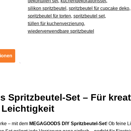
dekortüllen set
,
kuchendekorationsset
,
für
silikon spritzbeutel
,
spritzbeutel für cupcake deko
,
Sahne
spritzbeutel für torten
,
spritzbeutel set
,
Cupcakes
tüllen für kuchenverzierung
,
DE.
wiederverwendbare spritzbeutel
Menge
tionen
Spritzbeutel-Set – Für kreat
Leichtigkeit
erke – mit dem
MEGAGOODS DIY Spritzbeutel-Set
! Ob feine L