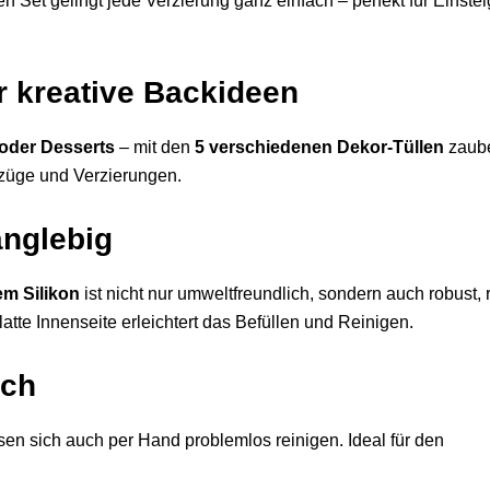
 Set gelingt jede Verzierung ganz einfach – perfekt für Einste
ür kreative Backideen
 oder Desserts
– mit den
5 verschiedenen Dekor-Tüllen
zaube
tzüge und Verzierungen.
nglebig
em Silikon
ist nicht nur umweltfreundlich, sondern auch robust, 
latte Innenseite erleichtert das Befüllen und Reinigen.
sch
en sich auch per Hand problemlos reinigen. Ideal für den