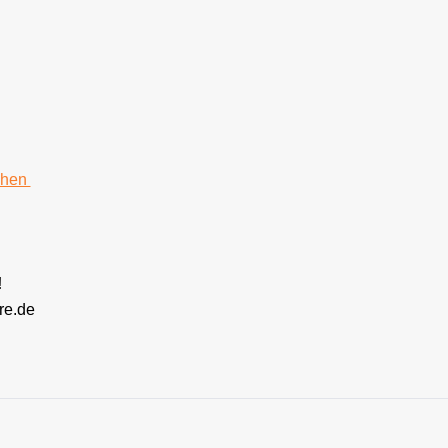
chen
!
re.de