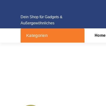
Zum
Inhalt
springen
Dein Shop für Gadgets &
Außergewöhnliches
Kategorien
Home
Spritzbeutel Se
Startsei