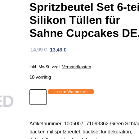
Spritzbeutel Set 6-tei
Silikon Tüllen für
Sahne Cupcakes DE
Ursprünglicher
Aktueller
14,99
€
13,49
€
Preis
Preis
war:
ist:
inkl. MwSt.
zzgl.
Versandkosten
33,11 €
14,99 €.
10 vorrätig
In den Warenkorb
Spritzbeutel
Set
6-
teilig
Artikelnummer:
1005007171093362-Green
Schlag
Silikon
backen mit spritzbeutel
,
backset für dekoration
,
Tüllen