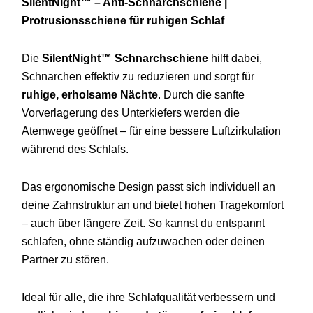
SilentNight™ –
Anti-
Schnarchschiene |
Protrusionsschiene
für
ruhigen
Schlaf
Die
SilentNight™
Schnarchschiene
hilft
dabei,
Schnarchen
effektiv
zu
reduzieren
und
sorgt
für
ruhige,
erholsame
Nächte
.
Durch
die
sanfte
Vorverlagerung
des
Unterkiefers
werden
die
Atemwege
geöffnet –
für
eine
bessere
Luftzirkulation
während
des
Schlafs.
Das
ergonomische
Design
passt
sich
individuell
an
deine
Zahnstruktur
an
und
bietet
hohen
Tragekomfort
–
auch
über
längere
Zeit.
So
kannst
du
entspannt
schlafen,
ohne
ständig
aufzuwachen
oder
deinen
Partner
zu
stören.
Ideal
für
alle,
die
ihre
Schlafqualität
verbessern
und