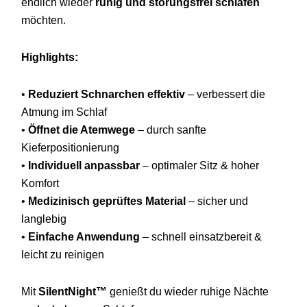
endlich
wieder
ruhig
und
störungsfrei
schlafen
möchten.
Highlights:
•
Reduziert
Schnarchen
effektiv
–
verbessert
die
Atmung
im
Schlaf
•
Öffnet
die
Atemwege
–
durch
sanfte
Kieferpositionierung
•
Individuell
anpassbar
–
optimaler
Sitz &
hoher
Komfort
•
Medizinisch
geprüftes
Material
–
sicher
und
langlebig
•
Einfache
Anwendung
–
schnell
einsatzbereit &
leicht
zu
reinigen
Mit
SilentNight™
genießt
du
wieder
ruhige
Nächte