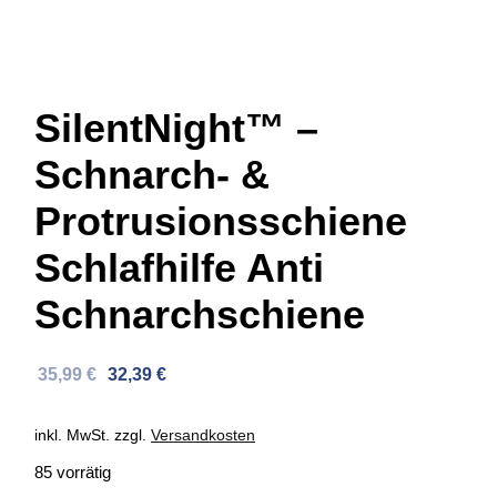
SilentNight™ –
Schnarch- &
Protrusionsschiene
Schlafhilfe Anti
Schnarchschiene
Ursprünglicher
Aktueller
35,99
€
32,39
€
Preis
Preis
war:
ist:
inkl. MwSt.
zzgl.
Versandkosten
56,46 €
35,99 €.
85 vorrätig