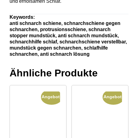
und
erholsamen
Schlaf.
Keywords:
anti
schnarch
schiene,
schnarchschiene
gegen
schnarchen,
protrusionsschiene,
schnarch
stopper
mundstück,
anti
schnarch
mundstück,
schnarchhilfe
schlaf,
schnarchschiene
verstellbar,
mundstück
gegen
schnarchen,
schlafhilfe
schnarchen,
anti
schnarch
lösung
Ähnliche Produkte
Angebot!
Angebot!