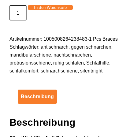
In den Warenkorb
SilentNight™
-
Schnarch-
&
Artikelnummer:
1005008264238483-1 Pcs Braces
Protrusionsschiene
Schlagwörter:
antischnarch
,
gegen schnarchen
,
Schlafhilfe
mandibularschiene
,
nachtschnarchen
,
Anti
protrusionsschiene
,
ruhig schlafen
,
Schlafhilfe
,
Schnarchschiene
schlafkomfort
,
schnarchschiene
,
silentnight
Menge
Beschreibung
Beschreibung