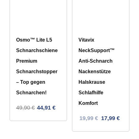
Osmo™ Lite L5
Vitavix
Schnarchschiene
NeckSupport™
Premium
Anti-Schnarch
Schnarchstopper
Nackenstütze
– Top gegen
Halskrause
Schnarchen!
Schlafhilfe
Komfort
49,90
€
44,91
€
Ursprünglicher
Aktueller
19,99
€
17,99
€
Preis
Preis
war:
ist: