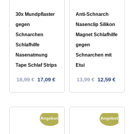
30x Mundpflaster
Anti-Schnarch
gegen
Nasenclip Silikon
Schnarchen
Magnet Schlafhilfe
Schlafhilfe
gegen
Nasenatmung
Schnarchen mit
Tape Schlaf Strips
Etui
Ursprünglicher
Aktueller
Ursprünglicher
Aktueller
18,99
€
17,09
€
13,99
€
12,59
€
Preis
Preis
Preis
Preis
war:
ist:
war:
ist:
33,82 €
18,99 €.
34,37 €
13,99 €.
Angebot!
Angebot!