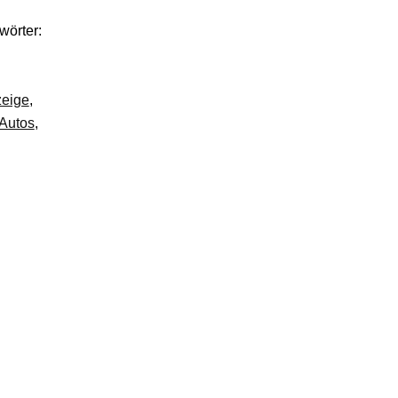
wörter:
zeige
,
 Autos
,