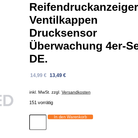
Reifendruckanzeige
Ventilkappen
Drucksensor
Überwachung 4er-Se
DE.
Ursprünglicher
Aktueller
14,99
€
13,49
€
Preis
Preis
war:
ist:
inkl. MwSt.
zzgl.
Versandkosten
34,39 €
14,99 €.
151 vorrätig
In den Warenkorb
Reifendruckanzeiger
Ventilkappen
Drucksensor