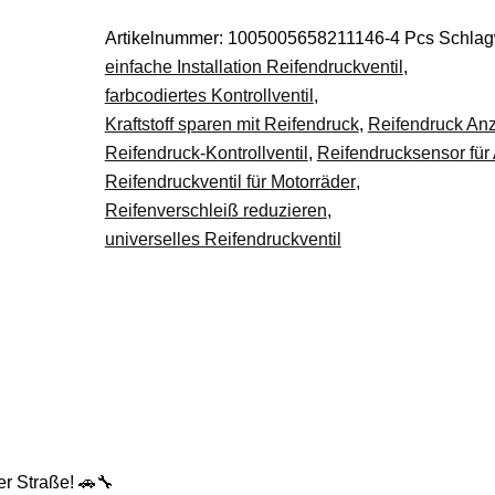
Überwachung
Artikelnummer:
1005005658211146-4 Pcs
Schlag
4er-
einfache Installation Reifendruckventil
,
Set
farbcodiertes Kontrollventil
,
DE.
Kraftstoff sparen mit Reifendruck
,
Reifendruck An
Menge
Reifendruck-Kontrollventil
,
Reifendrucksensor für
Reifendruckventil für Motorräder
,
Reifenverschleiß reduzieren
,
universelles Reifendruckventil
er Straße! 🚗🔧