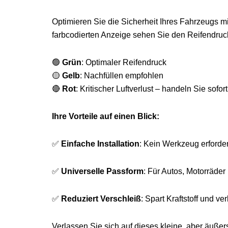
Optimieren Sie die Sicherheit Ihres Fahrzeugs m
farbcodierten Anzeige sehen Sie den Reifendruck
🟢
Grün
: Optimaler Reifendruck
🟡
Gelb
: Nachfüllen empfohlen
🔴
Rot
: Kritischer Luftverlust – handeln Sie sofort
Ihre Vorteile auf einen Blick:
✅
Einfache Installation
: Kein Werkzeug erforder
✅
Universelle Passform
: Für Autos, Motorräder
✅
Reduziert Verschleiß
: Spart Kraftstoff und v
Verlassen Sie sich auf dieses kleine, aber äußers