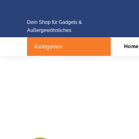
Zum
Inhalt
springen
Dein Shop für Gadgets &
Außergewöhnliches
Kategorien
Home
Reifendruckanzeiger
Startseite
/
P