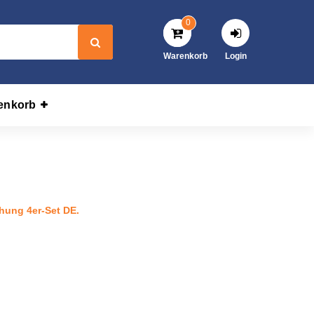
0
Warenkorb
Login
enkorb
rwachung 4er-Set DE.
hung 4er-Set DE.