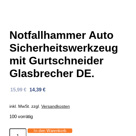
Notfallhammer Auto
Sicherheitswerkzeug
mit Gurtschneider
Glasbrecher DE.
Ursprünglicher
Aktueller
15,99
€
14,39
€
Preis
Preis
war:
ist:
inkl. MwSt.
zzgl.
Versandkosten
34,88 €
15,99 €.
100 vorrätig
In den Warenkorb
Notfallhammer