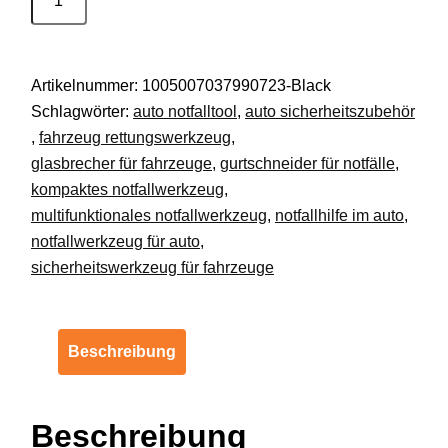
Auto
Sicherheitswerkzeug
mit
Artikelnummer:
1005007037990723-Black
Gurtschneider
Schlagwörter:
auto notfalltool
,
auto sicherheitszubehör
Glasbrecher
,
fahrzeug rettungswerkzeug
,
DE.
glasbrecher für fahrzeuge
,
gurtschneider für notfälle
,
Menge
kompaktes notfallwerkzeug
,
multifunktionales notfallwerkzeug
,
notfallhilfe im auto
,
notfallwerkzeug für auto
,
sicherheitswerkzeug für fahrzeuge
Beschreibung
Beschreibung