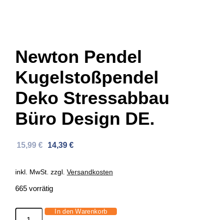
Newton Pendel
Kugelstoßpendel
Deko Stressabbau
Büro Design DE.
Ursprünglicher
Aktueller
15,99
€
14,39
€
Preis
Preis
war:
ist:
inkl. MwSt.
zzgl.
Versandkosten
36,80 €
15,99 €.
665 vorrätig
In den Warenkorb
Newton