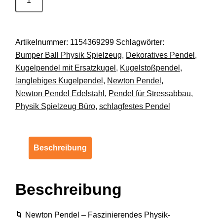
Pendel
Kugelstoßpendel
Deko
Artikelnummer:
1154369299
Schlagwörter:
Stressabbau
Bumper Ball Physik Spielzeug
,
Dekoratives Pendel
,
Büro
Kugelpendel mit Ersatzkugel
,
Kugelstoßpendel
,
Design
langlebiges Kugelpendel
,
Newton Pendel
,
DE.
Newton Pendel Edelstahl
,
Pendel für Stressabbau
,
Menge
Physik Spielzeug Büro
,
schlagfestes Pendel
Beschreibung
Beschreibung
🌀 Newton Pendel – Faszinierendes Physik-