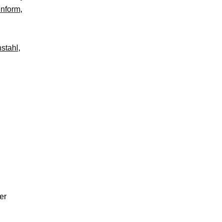
inform
,
stahl
,
er