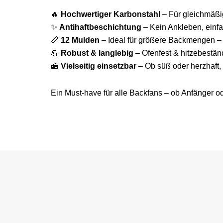
🔥
Hochwertiger Karbonstahl
– Für gleichmäßi
✨
Antihaftbeschichtung
– Kein Ankleben, einf
📏
12 Mulden
– Ideal für größere Backmengen – 
💪
Robust & langlebig
– Ofenfest & hitzebestän
🍰
Vielseitig einsetzbar
– Ob süß oder herzhaft, 
Ein Must-have für alle Backfans – ob Anfänger od