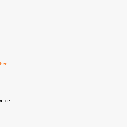
chen
!
re.de