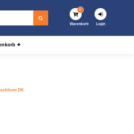
0
Warenkorb
Login
enkorb
ahl Backform DE.
Backform DE.