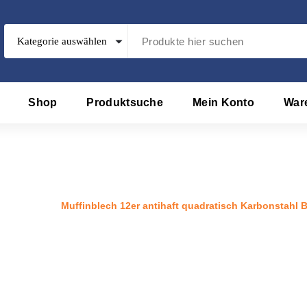
Shop
Produktsuche
Mein Konto
War
r antihaft quadratisch Karbonst
e
/
Produkt
/
Muffinblech 12er antihaft quadratisch Karbonstahl 