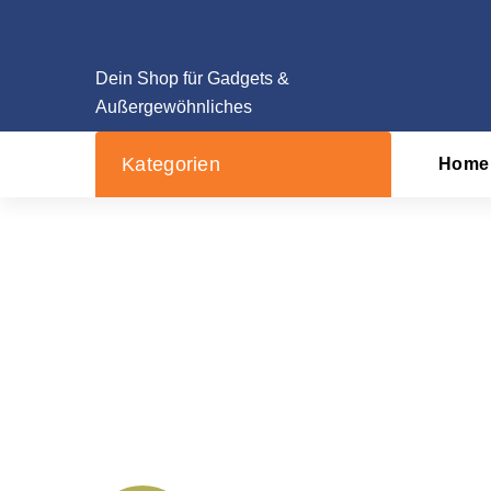
Zum
Inhalt
springen
Dein Shop für Gadgets &
Außergewöhnliches
Kategorien
Home
Muffinblech 12e
Startseit