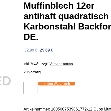
Muffinblech 12er
antihaft quadratisch
Karbonstahl Backfo
DE.
Ursprünglicher
Aktueller
32,99
€
29,69
€
Preis
Preis
war:
ist:
inkl. MwSt.
zzgl.
Versandkosten
51,60 €
32,99 €.
20 vorrätig
In den Warenkorb
Muffinblech
12er
antihaft
quadratisch
Artikelnummer:
1005007539861772-12 Cups Muff
Karbonstahl