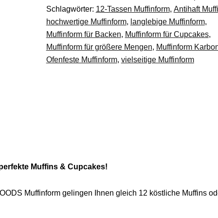
Schlagwörter:
12-Tassen Muffinform
,
Antihaft Muff
Backform
hochwertige Muffinform
,
langlebige Muffinform
,
DE.
Muffinform für Backen
,
Muffinform für Cupcakes
,
Menge
Muffinform für größere Mengen
,
Muffinform Karbon
Ofenfeste Muffinform
,
vielseitige Muffinform
erfekte Muffins & Cupcakes!
ODS Muffinform gelingen Ihnen gleich 12 köstliche Muffins od