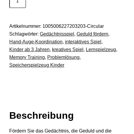
Spielmaschine
Gedächtnistraining
Interaktives
Artikelnummer:
1005006227203203-Circular
Spielzeug
Schlagwörter:
Gedächtnisspiel
,
Geduld fördern
,
DE.
Hand-Auge-Koordination
,
interaktives Spiel
,
Menge
Kinder ab 3 Jahren
,
kreatives Spiel
,
Lernspielzeug
,
Memory Training
,
Problemlösung
,
Speicherspielzeug Kinder
Beschreibung
Beschreibung
Fördern Sie das Gedächtnis, die Geduld und die