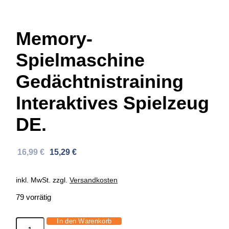
Memory-
Spielmaschine
Gedächtnistraining
Interaktives Spielzeug
DE.
Ursprünglicher
Aktueller
16,99
€
15,29
€
Preis
Preis
war:
ist:
inkl. MwSt.
zzgl.
Versandkosten
30,32 €
16,99 €.
79 vorrätig
In den Warenkorb
Memory-