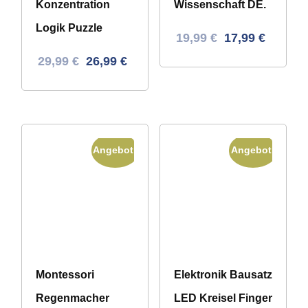
Konzentration
Wissenschaft DE.
Logik Puzzle
Ursprünglicher
Aktueller
19,99
€
17,99
€
Preis
Preis
Ursprünglicher
Aktueller
29,99
€
26,99
€
war:
ist:
Preis
Preis
31,46 €
19,99 €.
war:
ist:
46,96 €
29,99 €.
Angebot!
Angebot!
Montessori
Elektronik Bausatz
Regenmacher
LED Kreisel Finger