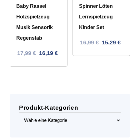
Baby Rassel
Spinner Löten
Holzspielzeug
Lernspielzeug
Musik Sensorik
Kinder Set
Regenstab
Ursprünglicher
Aktueller
16,99
€
15,29
€
Preis
Preis
Ursprünglicher
Aktueller
17,99
€
16,19
€
war:
ist:
Preis
Preis
30,48 €
16,99 €.
war:
ist:
31,56 €
17,99 €.
Produkt-Kategorien