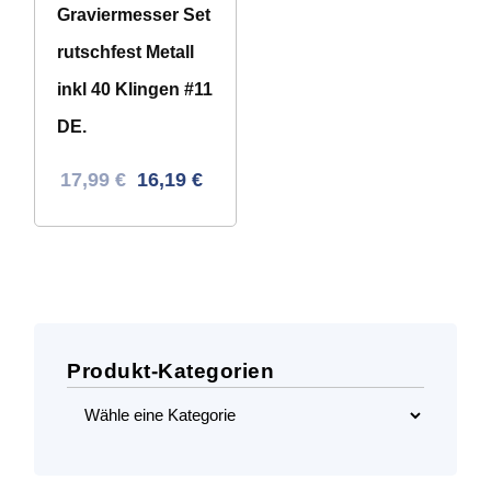
Graviermesser Set
rutschfest Metall
inkl 40 Klingen #11
DE.
Ursprünglicher
Aktueller
17,99
€
16,19
€
Preis
Preis
war:
ist:
31,06 €
17,99 €.
Produkt-Kategorien