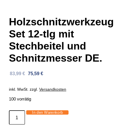
Holzschnitzwerkzeug
Set 12-tlg mit
Stechbeitel und
Schnitzmesser DE.
Ursprünglicher
Aktueller
83,99
€
75,59
€
Preis
Preis
war:
ist:
inkl. MwSt.
zzgl.
Versandkosten
133,68 €
83,99 €.
100 vorrätig
In den Warenkorb
Holzschnitzwerkzeug
Set
12-