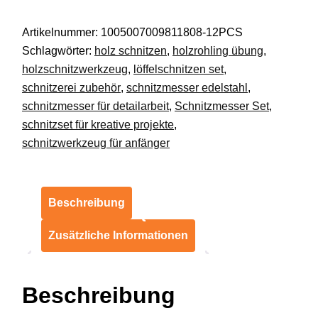
tlg
Artikelnummer:
1005007009811808-12PCS
mit
Schlagwörter:
holz schnitzen
,
holzrohling übung
,
Stechbeitel
holzschnitzwerkzeug
,
löffelschnitzen set
,
und
schnitzerei zubehör
,
schnitzmesser edelstahl
,
Schnitzmesser
schnitzmesser für detailarbeit
,
Schnitzmesser Set
,
DE.
schnitzset für kreative projekte
,
Menge
schnitzwerkzeug für anfänger
Beschreibung
Zusätzliche Informationen
Beschreibung