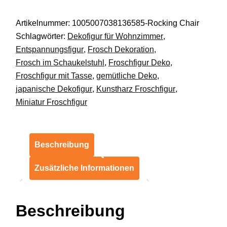
Japan
Artikelnummer:
1005007038136585-Rocking Chair
Stil
Schlagwörter:
Dekofigur für Wohnzimmer
,
fürs
Entspannungsfigur
,
Frosch Dekoration
,
Büro
Frosch im Schaukelstuhl
,
Froschfigur Deko
,
Auto
Froschfigur mit Tasse
,
gemütliche Deko
,
oder
japanische Dekofigur
,
Kunstharz Froschfigur
,
Zuhause
Miniatur Froschfigur
DE.
Menge
Beschreibung
Zusätzliche Informationen
Beschreibung