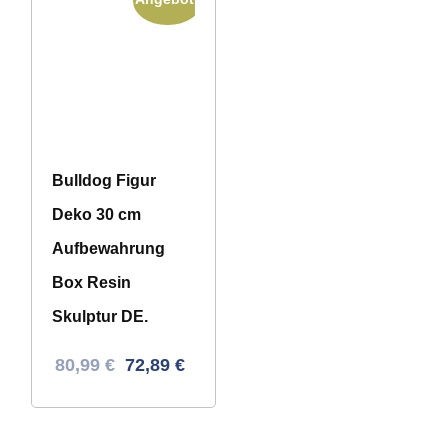
Bulldog Figur
Deko 30 cm
Aufbewahrung
Box Resin
Skulptur DE.
Ursprünglicher
Aktueller
80,99
€
72,89
€
Preis
Preis
war:
ist:
127,83 €
80,99 €.