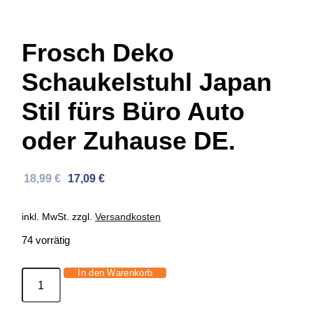
Frosch Deko
Schaukelstuhl Japan
Stil fürs Büro Auto
oder Zuhause DE.
Ursprünglicher
Aktueller
18,99
€
17,09
€
Preis
Preis
war:
ist:
inkl. MwSt.
zzgl.
Versandkosten
33,29 €
18,99 €.
74 vorrätig
In den Warenkorb
Frosch
Deko
Schaukelstuhl