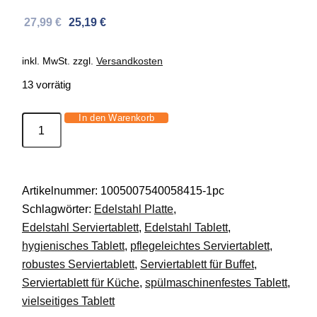
Ursprünglicher
Aktueller
27,99
€
25,19
€
Preis
Preis
war:
ist:
inkl. MwSt.
zzgl.
Versandkosten
42,73 €
27,99 €.
13 vorrätig
In den Warenkorb
Edelstahl
Serviertablett
rechteckig
große
Artikelnummer:
1005007540058415-1pc
Kapazität
Schlagwörter:
Edelstahl Platte
,
Speiseplatte
Edelstahl Serviertablett
,
Edelstahl Tablett
,
DE.
hygienisches Tablett
,
pflegeleichtes Serviertablett
,
Menge
robustes Serviertablett
,
Serviertablett für Buffet
,
Serviertablett für Küche
,
spülmaschinenfestes Tablett
,
vielseitiges Tablett