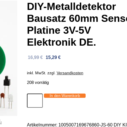
DIY-Metalldetektor
Bausatz 60mm Sens
Platine 3V-5V
Elektronik DE.
Ursprünglicher
Aktueller
16,99
€
15,29
€
Preis
Preis
war:
ist:
inkl. MwSt.
zzgl.
Versandkosten
37,72 €
16,99 €.
208 vorrätig
In den Warenkorb
DIY-
Metalldetektor
Bausatz
60mm
Artikelnummer:
1005007169676860-JS-60 DIY K
Sensor