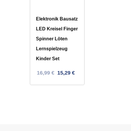
Elektronik Bausatz
LED Kreisel Finger
Spinner Löten
Lernspielzeug
Kinder Set
Ursprünglicher
Aktueller
16,99
€
15,29
€
Preis
Preis
war:
ist:
30,48 €
16,99 €.