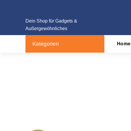
Zum
Inhalt
springen
Dein Shop für Gadgets &
Außergewöhnliches
Kategorien
Home
DIY-Metalldetektor
Startseite