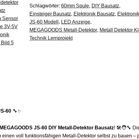
Schlagwörter:
60mm Spule
,
DIY Bausatz
,
Platine
Einsteiger Bausatz
,
Elektronik Bausatz
,
Elektroni
3V-
JS-60 Modell
,
LED Anzeige
,
5V
MEGAGOODS Metall-Detektor
,
Metall Detektor Ki
Elektronik
Technik Lernprojekt
DE.
Menge
JS-60
🔧✨
MEGAGOODS JS-60 DIY Metall-Detektor Bausatz
! 🛠️🧑🔧 Di
 einen voll funktionsfähigen Metall-Detektor selbst zu bauen – p