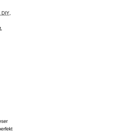
k DIY
,
t
,
eser
erfekt