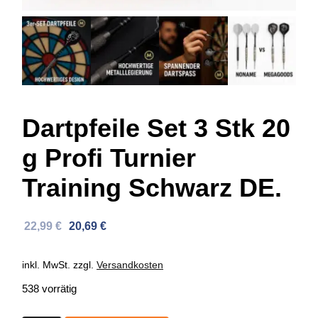
Dartpfeile Set 3 Stk 20
g Profi Turnier
Training Schwarz DE.
Ursprünglicher
Aktueller
22,99
€
20,69
€
Preis
Preis
war:
ist:
inkl. MwSt.
zzgl.
Versandkosten
35,74 €
22,99 €.
538 vorrätig