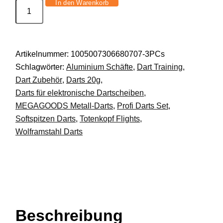
In den Warenkorb
Dartpfeile
Set
3
Stk
Artikelnummer:
1005007306680707-3PCs
20
Schlagwörter:
Aluminium Schäfte
,
Dart Training
,
g
Dart Zubehör
,
Darts 20g
,
Profi
Darts für elektronische Dartscheiben
,
Turnier
MEGAGOODS Metall-Darts
,
Profi Darts Set
,
Training
Softspitzen Darts
,
Totenkopf Flights
,
Schwarz
Wolframstahl Darts
DE.
Menge
Beschreibung
Beschreibung