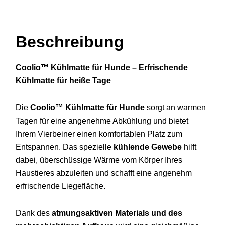
Beschreibung
Coolio™
Kühlmatte
für
Hunde –
Erfrischende
Kühlmatte
für
heiße
Tage
Die
Coolio™
Kühlmatte
für
Hunde
sorgt
an
warmen
Tagen
für
eine
angenehme
Abkühlung
und
bietet
Ihrem
Vierbeiner
einen
komfortablen
Platz
zum
Entspannen.
Das
spezielle
kühlende
Gewebe
hilft
dabei,
überschüssige
Wärme
vom
Körper
Ihres
Haustieres
abzuleiten
und
schafft
eine
angenehm
erfrischende
Liegefläche.
Dank
des
atmungsaktiven
Materials
und
des