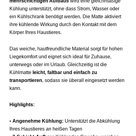
mehrschichtigen
Aufbaus
wird
eine
gleichmäßige
Kühlung
unterstützt,
ohne
dass
Strom,
Wasser
oder
ein
Kühlschrank
benötigt
werden.
Die
Matte
aktiviert
ihre
kühlende
Wirkung
durch
den
Kontakt
mit
dem
Körper
Ihres
Haustieres.
Das
weiche,
hautfreundliche
Material
sorgt
für
hohen
Liegekomfort
und
eignet
sich
ideal
für
Zuhause,
unterwegs
oder
im
Urlaub.
Gleichzeitig
ist
die
Kühlmatte
leicht,
faltbar
und
einfach
zu
transportieren
,
sodass
sie
überall
eingesetzt
werden
kann.
Highlights:
•
Angenehme
Kühlung:
Unterstützt
die
Abkühlung
Ihres
Haustieres
an
heißen
Tagen