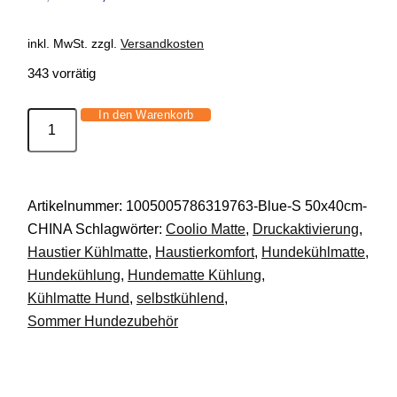
Preis
Preis
war:
ist:
inkl. MwSt.
zzgl.
Versandkosten
34,99 €
19,99 €.
343 vorrätig
In den Warenkorb
Coolio™
Kühlmatte
für
Hunde
Artikelnummer:
1005005786319763-Blue-S 50x40cm-
–
CHINA
Schlagwörter:
Coolio Matte
,
Druckaktivierung
,
Selbstkühlend,
Haustier Kühlmatte
,
Haustierkomfort
,
Hundekühlmatte
,
Druckaktiviert
Hundekühlung
,
Hundematte Kühlung
,
&
Kühlmatte Hund
,
selbstkühlend
,
Extra
Sommer Hundezubehör
Komfort!
Menge
Beschreibung