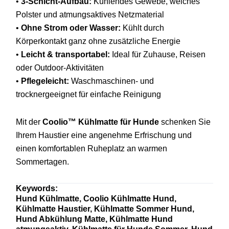
•
3-
Schicht-
Aufbau:
Kühlendes
Gewebe,
weiches
Polster
und
atmungsaktives
Netzmaterial
•
Ohne
Strom
oder
Wasser:
Kühlt
durch
Körperkontakt
ganz
ohne
zusätzliche
Energie
•
Leicht &
transportabel:
Ideal
für
Zuhause,
Reisen
oder
Outdoor-
Aktivitäten
•
Pflegeleicht:
Waschmaschinen-
und
trocknergeeignet
für
einfache
Reinigung
Mit
der
Coolio™
Kühlmatte
für
Hunde
schenken
Sie
Ihrem
Haustier
eine
angenehme
Erfrischung
und
einen
komfortablen
Ruheplatz
an
warmen
Sommertagen.
Keywords:
Hund
Kühlmatte,
Coolio
Kühlmatte
Hund,
Kühlmatte
Haustier,
Kühlmatte
Sommer
Hund,
Hund
Abkühlung
Matte,
Kühlmatte
Hund