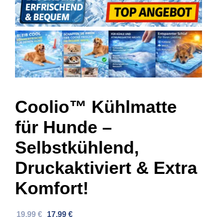
Coolio™ Kühlmatte
für Hunde –
Selbstkühlend,
Druckaktiviert & Extra
Komfort!
Ursprünglicher
Aktueller
19,99
€
17,99
€