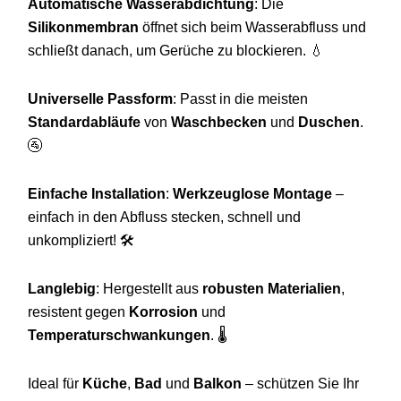
Automatische Wasserabdichtung
: Die
Silikonmembran
öffnet sich beim Wasserabfluss und
schließt danach, um Gerüche zu blockieren. 💧
Universelle Passform
: Passt in die meisten
Standardabläufe
von
Waschbecken
und
Duschen
.
🚰
Einfache Installation
:
Werkzeuglose Montage
–
einfach in den Abfluss stecken, schnell und
unkompliziert! 🛠️
Langlebig
: Hergestellt aus
robusten Materialien
,
resistent gegen
Korrosion
und
Temperaturschwankungen
. 🌡️
Ideal für
Küche
,
Bad
und
Balkon
– schützen Sie Ihr