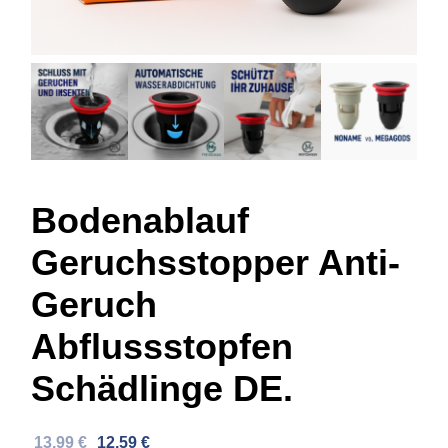
Bodenablauf
Geruchsstopper Anti-
Geruch
Abflussstopfen
Schädlinge DE.
Ursprünglicher
Aktueller
13,99
€
12,59
€