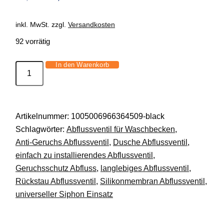
Preis
Preis
war:
ist:
inkl. MwSt.
zzgl.
Versandkosten
32,86 €
13,99 €.
92 vorrätig
In den Warenkorb
Bodenablauf
Geruchsstopper
Anti-
Geruch
Artikelnummer:
1005006966364509-black
Abflussstopfen
Schlagwörter:
Abflussventil für Waschbecken
,
Schädlinge
Anti-Geruchs Abflussventil
,
Dusche Abflussventil
,
DE.
einfach zu installierendes Abflussventil
,
Menge
Geruchsschutz Abfluss
,
langlebiges Abflussventil
,
Rückstau Abflussventil
,
Silikonmembran Abflussventil
,
universeller Siphon Einsatz