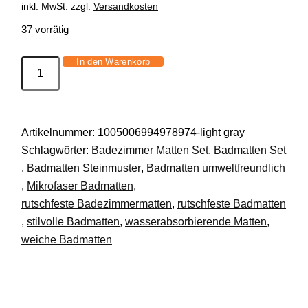
war:
ist:
inkl. MwSt.
zzgl.
Versandkosten
50,42 €
31,99 €.
37 vorrätig
In den Warenkorb
Badematten
Set
3-
teilig
Artikelnummer:
1005006994978974-light gray
Steinoptik
Schlagwörter:
Badezimmer Matten Set
,
Badmatten Set
rutschfest
,
Badmatten Steinmuster
,
Badmatten umweltfreundlich
wasserabsorbierend
,
Mikrofaser Badmatten
,
DE.
rutschfeste Badezimmermatten
,
rutschfeste Badmatten
Menge
,
stilvolle Badmatten
,
wasserabsorbierende Matten
,
weiche Badmatten
Beschreibung