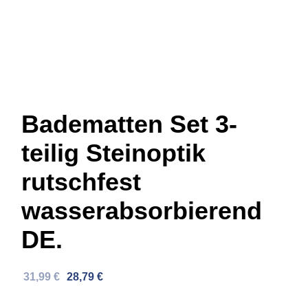
Badematten Set 3-
teilig Steinoptik
rutschfest
wasserabsorbierend
DE.
Ursprünglicher
Aktueller
31,99
€
28,79
€
Preis
Preis