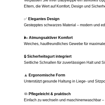
Verpassen Sie Ihrer Babywippe ein stilvolles
Eltern, die Wert auf Komfort, Design und Sicherhe
✅
Elegantes Design
Gestepptes schwarzes Material – modern und ed
🌬️
Atmungsaktiver Komfort
Weiches, hautfreundliches Gewebe für maximale
🔒
Sicherheitsgurt integriert
Seitliche Schnallen für zuverlässigen Halt und Si
🧘
Ergonomische Form
Unterstützt gesunde Haltung in Liege- und Sitzpo
🧼
Pflegeleicht & praktisch
Einfach zu wechseln und maschinenwaschbar – id