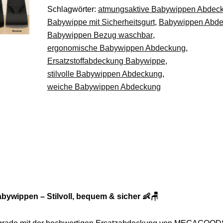
Schlagwörter:
atmungsaktive Babywippen Abdec
Babyschaukeln
Babywippe mit Sicherheitsgurt
,
Babywippen Abd
DE.
Babywippen Bezug waschbar
,
Menge
ergonomische Babywippen Abdeckung
,
Ersatzstoffabdeckung Babywippe
,
stilvolle Babywippen Abdeckung
,
weiche Babywippen Abdeckung
wippen – Stilvoll, bequem & sicher 👶🪑