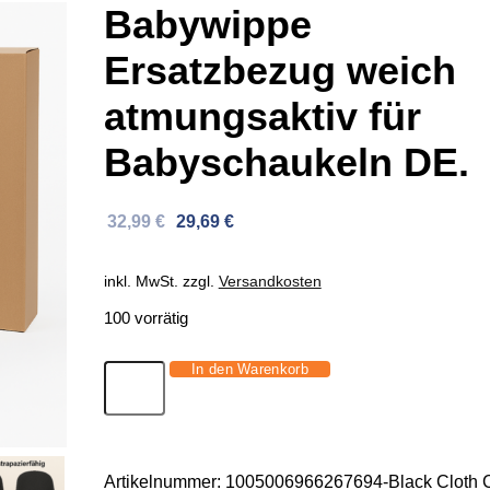
Babywippe
Ersatzbezug weich
atmungsaktiv für
Babyschaukeln DE.
Ursprünglicher
Aktueller
32,99
€
29,69
€
Preis
Preis
war:
ist:
inkl. MwSt.
zzgl.
Versandkosten
52,56 €
32,99 €.
100 vorrätig
In den Warenkorb
Babywippe
Ersatzbezug
weich
atmungsaktiv
Artikelnummer:
1005006966267694-Black Cloth 
für