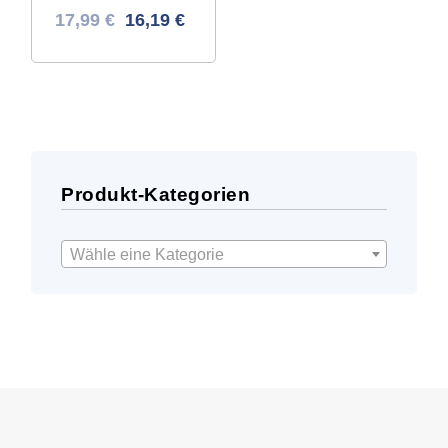
Ursprünglicher
Aktueller
17,99
€
16,19
€
Preis
Preis
war:
ist:
31,98 €
17,99 €.
Produkt-Kategorien
Wähle eine Kategorie