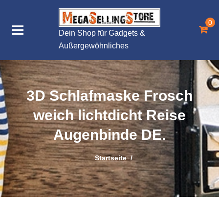
Zum
Inhalt
0
springen
Dein Shop für Gadgets &
Außergewöhnliches
3D Schlafmaske Frosch
weich lichtdicht Reise
Augenbinde DE.
Startseite
/