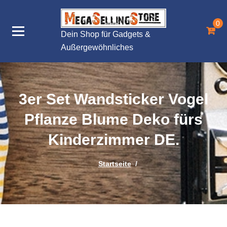
Zum
Inhalt
0
springen
Dein Shop für Gadgets &
Außergewöhnliches
3er Set Wandsticker Vogel
Pflanze Blume Deko fürs
Kinderzimmer DE.
Startseite
/