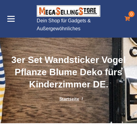
Zum
Inhalt
0
springen
Dein Shop für Gadgets &
Außergewöhnliches
3er Set Wandsticker Vogel
Pflanze Blume Deko fürs
Kinderzimmer DE.
Startseite
/