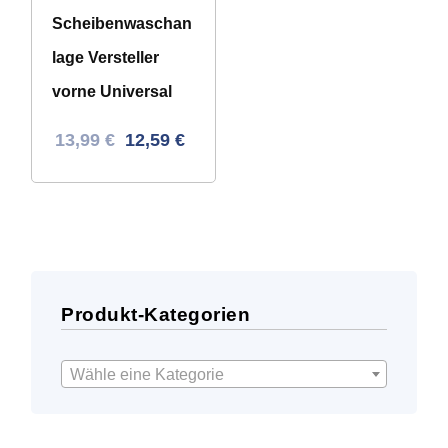
Scheibenwaschan
lage Versteller
vorne Universal
Ursprünglicher
Aktueller
13,99
€
12,59
€
Preis
Preis
war:
ist:
32,97 €
13,99 €.
Produkt-Kategorien
Wähle eine Kategorie