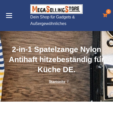
Zum
Inhalt
0
springen
Dein Shop für Gadgets &
Außergewöhnliches
2-in-1 Spatelzange Nylon
Antihaft hitzebeständig für
Küche DE.
Startseite
/