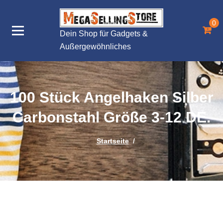
Zum
Inhalt
0
springen
Dein Shop für Gadgets &
Außergewöhnliches
100 Stück Angelhaken Silber
Carbonstahl Größe 3-12 DE.
Startseite
/