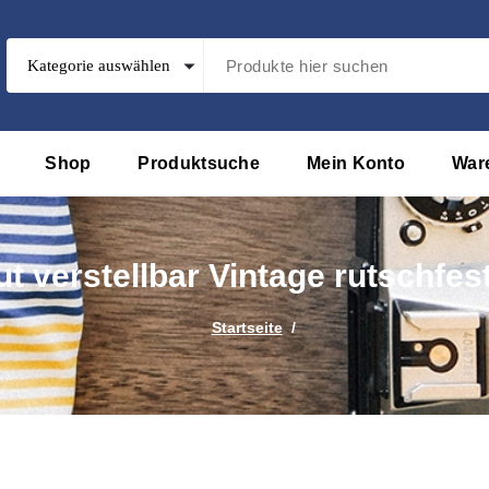
Shop
Produktsuche
Mein Konto
War
t verstellbar Vintage rutschfes
Startseite
/