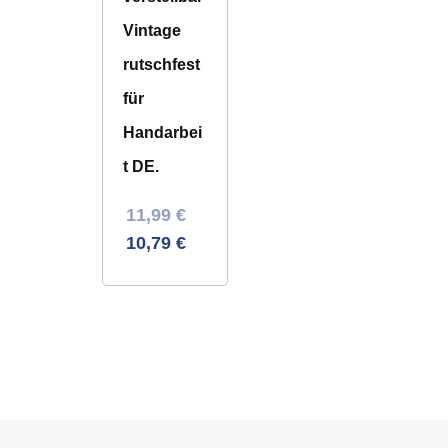
Vintage
rutschfest
für
Handarbei
t DE.
Ursprünglicher
Aktueller
11,99
€
Preis
Preis
10,79
€
war:
ist:
29,12 €
11,99 €.