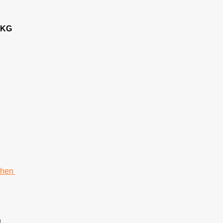
 KG
chen
!