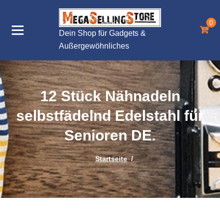
Zum
Inhalt
0
springen
Dein Shop für Gadgets &
Außergewöhnliches
12 Stück Nähnadeln
selbstfädelnd Edelstahl für
Senioren DE.
Startseite
/