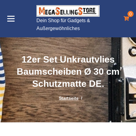
Zum
Inhalt
0
springen
Dein Shop für Gadgets &
Außergewöhnliches
12er Set Unkrautvlies
Baumscheiben Ø 30 cm
Schutzmatte DE.
Startseite
/