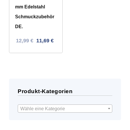
mm Edelstahl
Schmuckzubehör
DE.
Ursprünglicher
Aktueller
12,99
€
11,69
€
Preis
Preis
war:
ist:
31,66 €
12,99 €.
Produkt-Kategorien
Wähle eine Kategorie