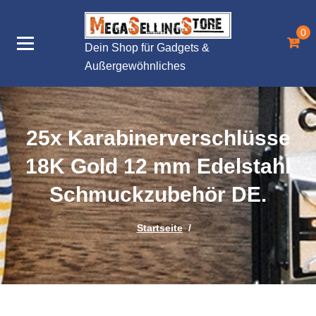
Zum
Inhalt
0
springen
Dein Shop für Gadgets &
Außergewöhnliches
25x Karabinerverschlüsse
18K Gold 12 mm Edelstahl
Schmuckzubehör DE.
Startseite
/