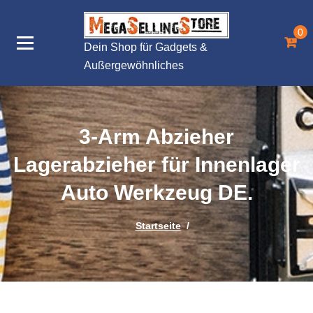
Zum
Inhalt
0
springen
Dein Shop für Gadgets &
Außergewöhnliches
3-Arm Abzieher
Lagerabzieher für Innenlager
Auto Werkzeug DE.
Startseite
/