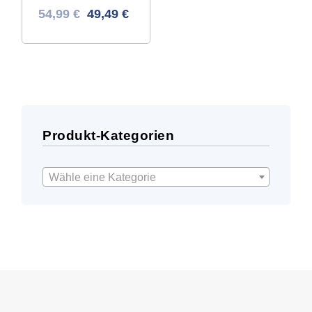
Ursprünglicher
Aktueller
54,99
€
49,49
€
Preis
Preis
war:
ist:
87,43 €
54,99 €.
Produkt-Kategorien
Wähle eine Kategorie