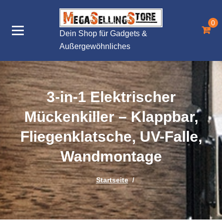
Zum
Inhalt
0
springen
Dein Shop für Gadgets &
Außergewöhnliches
3-in-1 Elektrischer
Mückenkiller – Klappbar,
Fliegenklatsche, UV-Falle,
Wandmontage
Startseite
/