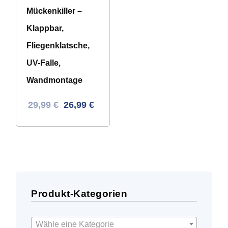
Mückenkiller –
Klappbar,
Fliegenklatsche,
UV-Falle,
Wandmontage
Ursprünglicher
Aktueller
29,99
€
26,99
€
Preis
Preis
war:
ist:
46,21 €
29,99 €.
Produkt-Kategorien
Wähle eine Kategorie