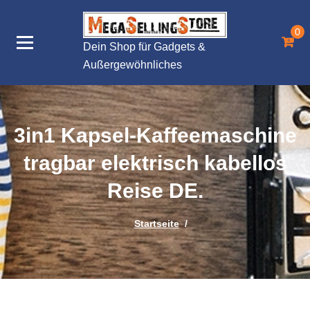
Zum
Inhalt
0
springen
Dein Shop für Gadgets &
Außergewöhnliches
3in1 Kapsel-Kaffeemaschine
tragbar elektrisch kabellos
Reise DE.
Startseite
/