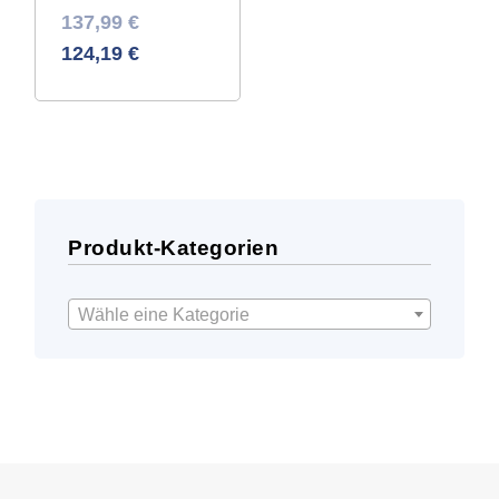
Ursprünglicher
Aktueller
137,99
€
Preis
Preis
124,19
€
war:
ist:
219,43 €
137,99 €.
Produkt-Kategorien
Wähle eine Kategorie