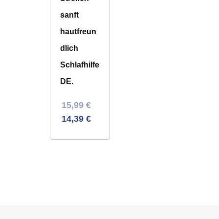
sanft
hautfreun
dlich
Schlafhilfe
DE.
Ursprünglicher
Aktueller
15,99
€
Preis
Preis
14,39
€
war:
ist:
34,78 €
15,99 €.