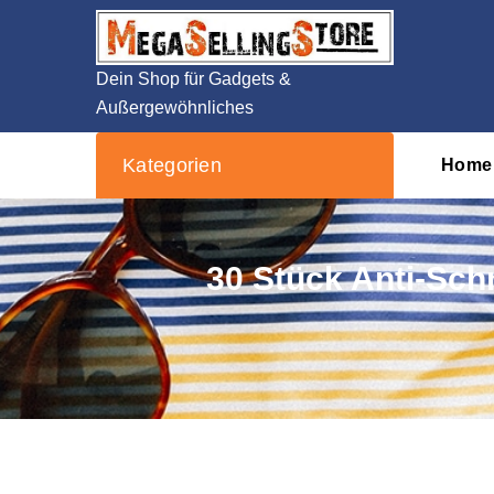
Zum
Inhalt
springen
Dein Shop für Gadgets &
Außergewöhnliches
Kategorien
Home
30 Stück Anti-Schn