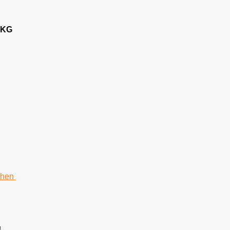
 KG
chen
!